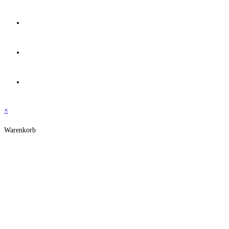
ÜBER UNS
Team
0
×
Warenkorb